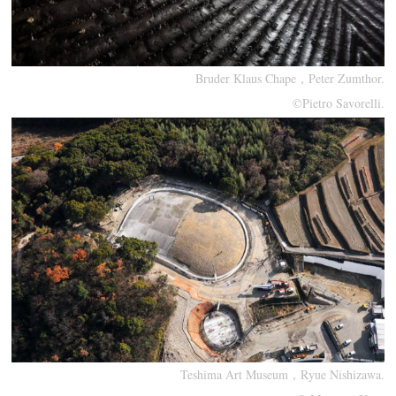
Bruder Klaus Chape，Peter Zumthor.
©Pietro Savorelli.
Teshima Art Museum，Ryue Nishizawa.