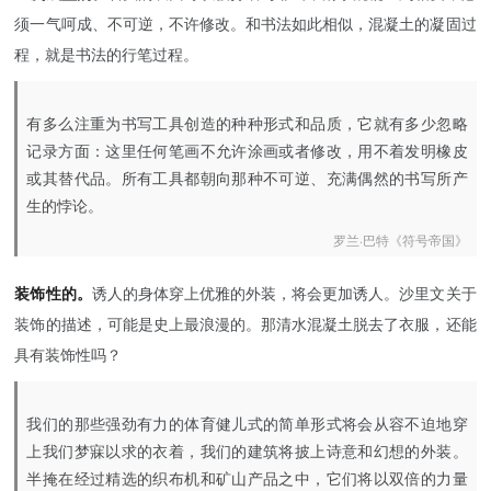
须一气呵成、不可逆，不许修改。和书法如此相似，混凝土的凝固过
程，就是书法的行笔过程。
有多么注重为书写工具创造的种种形式和品质，它就有多少忽略
记录方面：这里任何笔画不允许涂画或者修改，用不着发明橡皮
或其替代品。所有工具都朝向那种不可逆、充满偶然的书写所产
生的悖论。
罗兰·巴特《符号帝国》
装饰性的。
诱人的身体穿上优雅的外装，将会更加诱人。沙里文关于
装饰的描述，可能是史上最浪漫的。那清水混凝土脱去了衣服，还能
具有装饰性吗？
我们的那些强劲有力的体育健儿式的简单形式将会从容不迫地穿
上我们梦寐以求的衣着，我们的建筑将披上诗意和幻想的外装。
半掩在经过精选的织布机和矿山产品之中，它们将以双倍的力量