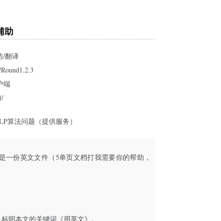
辅助
总结/翻译
und1.2.3
用户端
/
统NLP算法问题（提供服务）
ontent”：”这是一份英文文件（5单页文档打我需要你的帮助，
。
4.标明本文的关键词《用英文》。