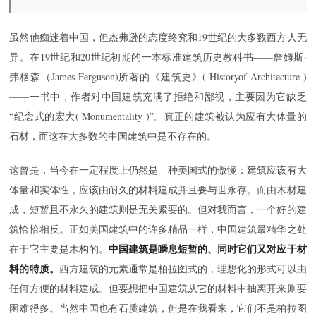
虽然他痴迷着中国，但杰弗逊的态度终究和19世纪的大多数西方人无
异。在19世纪和20世纪初期的一本标准建筑历史教科书——詹姆斯·
弗格森（James Ferguson)所著的《建筑史》( Historyof Architecture )
——一书中，作者对中国建筑充满了拒绝和鄙视，主要因为它缺乏
“纪念式的宏大( Monumentality )”。真正的建筑被认为应有大体量的
石材，而这在大多数的中国建筑中是不存在的。
这曾是，当今在一定程度上仍然是—种美国式的傲慢：建筑应该有大
体量和实体性，应该由耐久的材料建成并且要与世永存。而由木材建
成，短暂且不永久的建筑则是无关紧要的。但对我而言，一个好的建
筑恰恰相反。正如美国建筑中的许多精品一样，中国建筑最精华之处
中国建筑是瞬息短暂的、同时它们又对应于材
在于它主要是木构的。
料的特质。
西方建筑的元素通常是柏拉图式的，理想化的形式可以由
任何方便的材料建成。但要想把中国建筑从它的材料中抽离开来则要
困难得多。当然中国也有石质建筑，但是在我看来，它们不是柏拉图