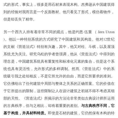
式的形式，事实上，很多是用石材来表现木构。杰弗逊从中国建筑得
到的经验对我而言是一个反面教材。他只看见了形式，模仿着物件，
但是却丢失了精华。
另一个西方人持有着非常不同的观点，他是
约恩·伍重
（
Jørn Utzon
)。他以一种特别系统的方式研究了中国建筑和其构造。他对12世纪
的文献《
营造法式
》特别有兴趣，其中，他又对柱、斗棋，以及屋顶
系统尤为关注。研究乌松的学者曾强调，他从《营造法式》中得到的
理念是，中国建筑系统具有重复性和标准化元素的集合，但是这个系
统也具有灵活性，允许形式的多样调制。然而,《营造法式》中的系
统吸引我之处却相反，不是它所允许的自由，而是它所要求的准则。
它仿佛给出了任何建筑中局部与整体之关系的正确答案。它的价值在
于它所提出的限制，这些限制让人在设计建筑之初就不得不考虑其细
部的天性。《营造法式》所揭示的方法论非常类似古典设计师所运用
与古典秩序不同，它
的古典秩序，但与之相比，却有着重要的差别。
基于构造，并具材料特质。
即使是石材的建筑，它仍然保有木构的特