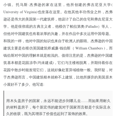
小镇。托马斯·杰弗逊的家在这里，他所创建的弗吉尼亚大学(
University of Virginia)也坐落在这里。在他其他丰功伟业之外，杰弗
逊还是伟大的美国第一代建筑师，他设计了自己的住宅和弗吉尼亚大
学。他是很彻底的古典主义者，他模仿了帕拉第奥(Palladio）等人，
但他对中国建筑也有着浓厚的兴趣，并在作品中多次运用中国母题。
和我的一样，他对中国的知识也来自于欧洲人的眼睛。杰弗逊的中国
建筑主要是在模仿英国建筑师威廉·钱伯斯（ William Chambers )，而
钱伯斯对中国的理解本就是粗浅的。值得注意的是，杰弗逊的中国建
筑基本都是花园凉亭(均未建成)，它们与主楼相脱离，并期待着你在
花园中散步时能发现它们，这就好像处置异域植物一般。我怀疑，对
于杰弗逊而言，中国建筑根本就称不上建筑，比他所摒弃的美国原木
小屋好不了多少。他写道:
用木头盖房子的国家，永远不能进步到哪儿去……而如果用耐久
的材料盖房子，每个新宏伟的建筑对于国家而言都是个实际且永
久的收获，既为其增添了价值也起到了装饰的效果。