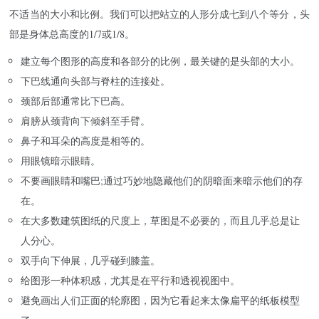
不适当的大小和比例。我们可以把站立的人形分成七到八个等分，头
部是身体总高度的1/7或1/8。
建立每个图形的高度和各部分的比例，最关键的是头部的大小。
下巴线通向头部与脊柱的连接处。
颈部后部通常比下巴高。
肩膀从颈背向下倾斜至手臂。
鼻子和耳朵的高度是相等的。
用眼镜暗示眼睛。
不要画眼睛和嘴巴;通过巧妙地隐藏他们的阴暗面来暗示他们的存
在。
在大多数建筑图纸的尺度上，草图是不必要的，而且几乎总是让
人分心。
双手向下伸展，几乎碰到膝盖。
给图形一种体积感，尤其是在平行和透视视图中。
避免画出人们正面的轮廓图，因为它看起来太像扁平的纸板模型