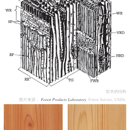
软木的结构
图片来源：
Forest Products Laboratory
, Forest Service, USDA.