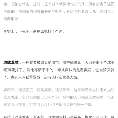
榕，想把它带走。这时，这个城市就像泄气的气球，所有的房子连同
里面的一切都挤向那颗缺失的琴叶榕，开始向外逃逸，像一缕烟气，
渐渐消散。
事实上，小兔子只是在原地打了个盹。
绿绒蒿城
，一座将要被遗弃的城市。城中绿绒蒿，大部分由于全球变
暖而死掉了。其他存活下来的，却被误认为是罂粟花，也被消灭掉
了。也有人叫它罂粟城，还有人叫它虞美人城。
容积率、建筑密度、建筑高度、建筑层数，这些都没有办法用来描述
这座城市，它只有内部，没有外部，城中的人不知道天空在哪，也不
知道大地在哪。万有引力是他们与这个星球的唯一关联。
科技让这座城市无所不能，这里的涂料不会褪色，橡胶不会老化，钢