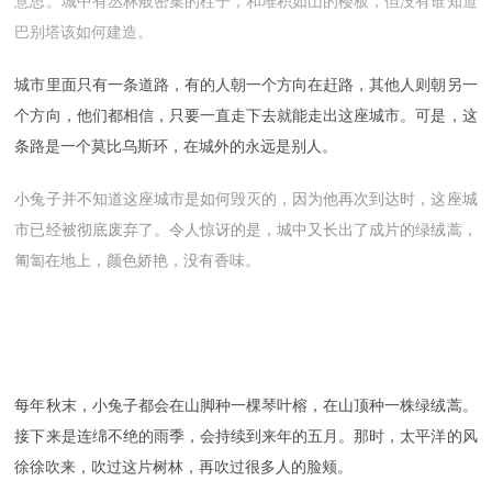
意思。城中有丛林般密集的柱子，和堆积如山的楼板，但没有谁知道
巴别塔该如何建造。
城市里面只有一条道路，有的人朝一个方向在赶路，其他人则朝另一
个方向，他们都相信，只要一直走下去就能走出这座城市。可是，这
条路是一个莫比乌斯环，在城外的永远是别人。
小兔子并不知道这座城市是如何毁灭的，因为他再次到达时，这座城
市已经被彻底废弃了。令人惊讶的是，城中又长出了成片的绿绒蒿，
匍匐在地上，颜色娇艳，没有香味。
每年秋末，小兔子都会在山脚种一棵琴叶榕，在山顶种一株绿绒蒿。
接下来是连绵不绝的雨季，会持续到来年的五月。那时，太平洋的风
徐徐吹来，吹过这片树林，再吹过很多人的脸颊。