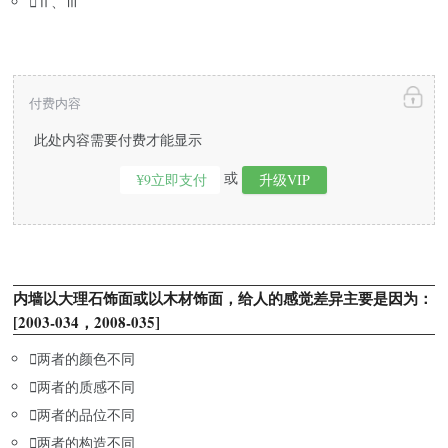

Ⅱ、Ⅲ
付费内容
此处内容需要付费才能显示
或
¥9立即支付
升级VIP
内墙以大理石饰面或以木材饰面，给人的感觉差异主要是因为：
[2003-034，2008-035]

两者的颜色不同

两者的质感不同

两者的品位不同

两者的构造不同