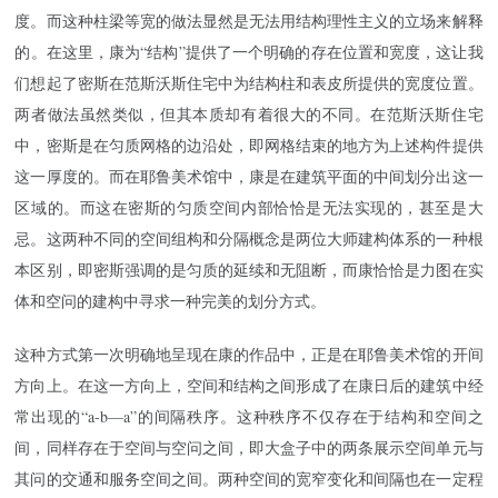
度。而这种柱梁等宽的做法显然是无法用结构理性主义的立场来解释
的。在这里，康为“结构”提供了一个明确的存在位置和宽度，这让我
们想起了密斯在范斯沃斯住宅中为结构柱和表皮所提供的宽度位置。
两者做法虽然类似，但其本质却有着很大的不同。在范斯沃斯住宅
中，密斯是在匀质网格的边沿处，即网格结束的地方为上述构件提供
这一厚度的。而在耶鲁美术馆中，康是在建筑平面的中间划分出这一
区域的。而这在密斯的匀质空间内部恰恰是无法实现的，甚至是大
忌。这两种不同的空间组构和分隔概念是两位大师建构体系的一种根
本区别，即密斯强调的是匀质的延续和无阻断，而康恰恰是力图在实
体和空问的建构中寻求一种完美的划分方式。
这种方式第一次明确地呈现在康的作品中，正是在耶鲁美术馆的开间
方向上。在这一方向上，空间和结构之间形成了在康日后的建筑中经
常出现的“a-b—a”的间隔秩序。这种秩序不仅存在于结构和空间之
间，同样存在于空间与空问之间，即大盒子中的两条展示空间单元与
其问的交通和服务空间之间。两种空间的宽窄变化和间隔也在一定程