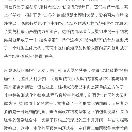
间被掏出了路易斯·康标志性的“钥匙孔”形开口。它们两两一组，其
上托举着一根剖面为“H”型的钢筋混凝土预制大梁，梁的两端向墙垛
外挑出，像赖特草原住宅中的“矿形结构体系那样“结构理性”地展示
了梁与柱最为合理的力学组合。这样的由墙垛和大梁组成的一个结构
梁架就形成了一个“结构条带”，两个这样的“结构条带”的分列就形成
了一个矩形主体架构，而两个这样的矩形架构沿东西向罗列就形成了
基本结构体系的“并置”秩序。
反观论坛回顾报社大楼，由于柱顶大梁的缺失，使得“结构条带”的明
确性和完整性大打折扣，而这里的“柱+大梁”的结构条带组构与耶鲁
美术馆更为接近，但在这里，柱和大梁都已不再是简单的立方体了，
其中柱被形式化的抽象成罗马废墟中的残垣，剖面为“H”形的大梁则
成为“机器”味道十足的构件，前者多了一丝形式化的趋向，而后者更
多的是一种建构的刻画。垂直架设在结构条带之上的包含次梁和屋顶
组件的复杂组合体，贯穿了四根主梁形成的三个开开间，并在两端略
微挑出。这种一体化的屋顶建构形式在一定程度上如同耶鲁美术馆的