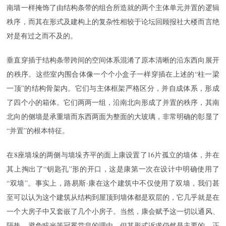
南墙一样掩饰了由结构条带的组合所造就的两个主体单元并置的逻辑
秩序，而其在形式及建构上的复杂性相较于论坛回顾报社大楼而言绝
对是有过之而不及的。
垂直穿插于结构条带跨间的空间体系混淆了原本清晰的沿东西向展开
的秩序。这些室内围合体像一个个小盒子一样穿插在上述的“柱一梁
一顶”的结构骨架内。它们与主体框架严格区分，并自成体系，形成
了四个小的箱体。它们两两一组，沿南北向形成了并置的秩序，其南
北向的侧墙是承重墙而东西两面为整面的大玻璃，非常明确的彰显了
“并置”的根本特征。
在8座墙垛的两侧与墙垛齐平的面上康设置了16片孤立的墙体，并在
其上掏出了“钥匙孔”形的开口，这是康第一次在设计中明确使用了
“双墙”。事实上，路易斯·康在这个建筑中不仅使用了双墙，我们甚
至可以认为这个建筑从结构到屋顶到墙体都是双层的，它几乎就是在
一个大房子中又套嵌了几个小房子。当然，康会赋予这一切以通风、
隔热、避免眩光等冠冕堂皇的理由，但其形式诉求仍然是主要的。正