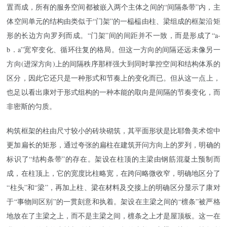
置而成，所有的服务空间都被嵌入两个主体之间的“间隔条带”内，主
体空间单元的结构由类似于“门架”的一榀榀由柱、梁组成的框架沿矩
形的长边方向罗列而成。“门架”间的间距并不一致，而是形成了“a-
b．a”宽窄变化、循环往复的格局。但这一方向的间隔还远未像另一
方向(进深方向)上的间隔秩序那样强大到同时掌控空间和结构体系的
区分，因此它还只是一种形式和节奏上的变化而已。但从这一点上，
也足以看出康对于形式组构的一种本能的取向是间隔的节奏变化，而
非密斯的匀质。
构筑框架的柱由尺寸较小的砖块砌筑，其平面形状是比耶鲁美术馆中
更加扁长的矩形，通过夸张的扁柱在建筑开问方向上的罗列，明确的
标识了“结构条带”的存在。架设在柱顶的主梁由钢筋混凝土预制而
成，在柱顶上，它的宽度比柱略宽，在跨问略微收窄，明确地区分了
“柱头”和“梁”，再加上柱、梁在材料及交接上的明确区分显示了康对
于“事物间区别”的一贯刻意和执着。架设在主梁之间的“檩条”被严格
地放在了主梁之上，而不是主梁之间，檩条之上才是屋顶板。这一在