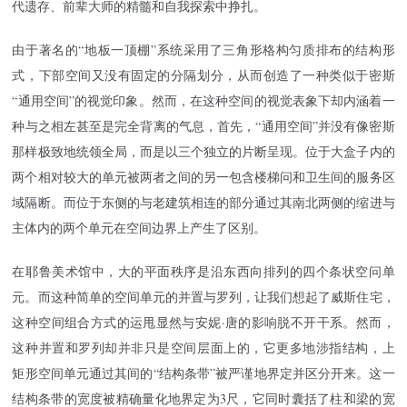
代遗存、前辈大师的精髓和自我探索中挣扎。
由于著名的“地板一顶棚”系统采用了三角形格构匀质排布的结构形
式，下部空间又没有固定的分隔划分，从而创造了一种类似于密斯
“通用空间”的视觉印象。然而，在这种空间的视觉表象下却内涵着一
种与之相左甚至是完全背离的气息，首先，“通用空间”并没有像密斯
那样极致地统领全局，而是以三个独立的片断呈现。位于大盒子内的
两个相对较大的单元被两者之间的另一包含楼梯问和卫生间的服务区
域隔断。而位于东侧的与老建筑相连的部分通过其南北两侧的缩进与
主体内的两个单元在空间边界上产生了区别。
在耶鲁美术馆中，大的平面秩序是沿东西向排列的四个条状空问单
元。而这种简单的空间单元的并置与罗列，让我们想起了威斯住宅，
这种空间组合方式的运甩显然与安妮·唐的影响脱不开干系。然而，
这种并置和罗列却并非只是空间层面上的，它更多地涉指结构，上
矩形空间单元通过其间的“结构条带”被严谨地界定并区分开来。这一
结构条带的宽度被精确量化地界定为3尺，它同时囊括了柱和梁的宽