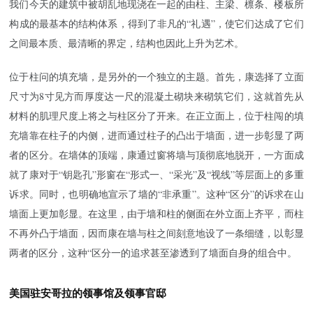
我们今天的建筑中被胡乱地现浇在一起的由柱、主梁、檩条、楼板所
构成的最基本的结构体系，得到了非凡的“礼遇”，使它们达成了它们
之间最本质、最清晰的界定，结构也因此上升为艺术。
位于柱问的填充墙，是另外的一个独立的主题。首先，康选择了立面
尺寸为8寸见方而厚度达一尺的混凝土砌块来砌筑它们，这就首先从
材料的肌理尺度上将之与柱区分了开来。在正立面上，位于柱闯的填
充墙靠在柱子的内侧，进而通过柱子的凸出于墙面，进一步彰显了两
者的区分。在墙体的顶端，康通过窗将墙与顶彻底地脱开，一方面成
就了康对于“钥匙孔”形窗在“形式一、“采光”及“视线”等层面上的多重
诉求。同时，也明确地宣示了墙的“非承重”。这种“区分”的诉求在山
墙面上更加彰显。在这里，由于墙和柱的侧面在外立面上齐平，而柱
不再外凸于墙面，因而康在墙与柱之间刻意地设了一条细缝，以彰显
两者的区分，这种“区分一的追求甚至渗透到了墙面自身的组合中。
美国驻安哥拉的领事馆及领事官邸