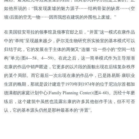
如他所说的：“我发现废墟的魅力源子⋯⋯结构骨架的缺席⋯⋯(空
墙)后面的空无一物⋯⋯因而我想在建筑的外围包上废墟。”
在美国驻安哥拉的领事馆及领事官邸之后，“并置”这一模式在康作品
中的“单纯”呈现越来越少，萨尔克生物研究所实验室的基本模式可以
归结于此，它的发展在于主体的两侧又“连缀 “出一些小的“空间一结
构”单元(图4—58、4—59)。在此之后，这一简单模式作为主导渐渐
在康的作品中销声匿迹，它更多的以片段的面貌出现在后续复杂秩序
的某个局部。而它最后一次出现在康的作品中，已是路易斯·康职业
生涯的晚期，那就是设计建造于1970年到1974年的位于尼泊尔首都加
德满都的家庭计划中心(Family Planning Center)(图4–60)。历经十年磨
练后，这个建筑中虽然也流露出康的许多其他创作手法，但不可否
认，它的基本源头仍然是那种最基本的“并置”。