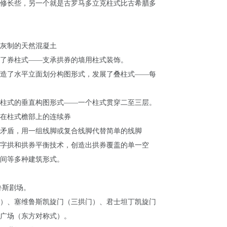
修长些，另一个就是古罗马多立克柱式比古希腊多
灰制的天然混凝土
了券柱式——支承拱券的墙用柱式装饰。
造了水平立面划分构图形式，发展了叠柱式——每
柱式的垂直构图形式——一个柱式贯穿二至三层。
在柱式檐部上的连续券
矛盾，用一组线脚或复合线脚代替简单的线脚
字拱和拱券平衡技术，创造出拱券覆盖的单一空
间等多种建筑形式。
鲁斯剧场。
）、塞维鲁斯凯旋门（三拱门）、君士坦丁凯旋门
广场（东方对称式）。