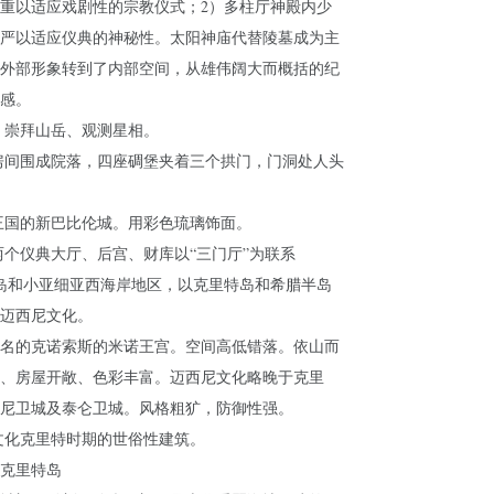
重以适应戏剧性的宗教仪式；2）多柱厅神殿内少
严以适应仪典的神秘性。太阳神庙代替陵墓成为主
外部形象转到了内部空间，从雄伟阔大而概括的纪
感。
、崇拜山岳、观测星相。
房间围成院落，四座碉堡夹着三个拱门，门洞处人头
王国的新巴比伦城。用彩色琉璃饰面。
两个仪典大厅、后宫、财库以“三门厅”为联系
岛和小亚细亚西海岸地区，以克里特岛和希腊半岛
迈西尼文化。
名的克诺索斯的米诺王宫。空间高低错落。依山而
、房屋开敞、色彩丰富。迈西尼文化略晚于克里
尼卫城及泰仑卫城。风格粗犷，防御性强。
文化克里特时期的世俗性建筑。
克里特岛