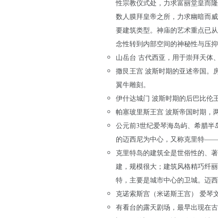
性宗教仪式处，力求富丽堂皇而隆
数人膜拜皇帝之所，力求幽暗而威
要建筑类型。神庙的艺术重点已从
念性转到内部空间的神秘性与压抑
山岳台 古代西亚，用于崇拜天体
撒艮王宫 波斯时期的亚述帝国。
翼牛雕刻。
伊什达城门 波斯时期的后巴比伦
帕塞玻里斯王宫 波斯帝国时期，
公元前3世纪爱琴海岛屿、希腊半
的迈西尼为中心，又称克里特——
克里特岛的建筑全是世俗性的、著
建，规模很大；建筑风格精巧纤丽
特，主要是城市中心的卫城。迈西
克诺索斯宫（米诺斯王宫） 爱琴
有看台的露天剧场，最早出现在古