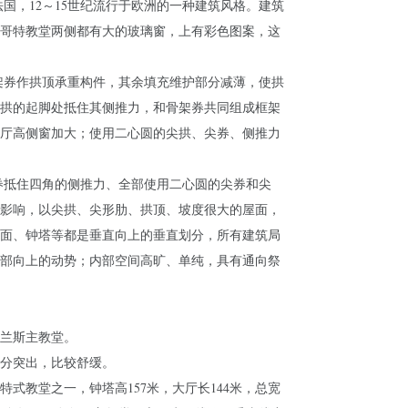
法国，12～15世纪流行于欧洲的一种建筑风格。建筑
哥特教堂两侧都有大的玻璃窗，上有彩色图案，这
架券作拱顶承重构件，其余填充维护部分减薄，使拱
拱的起脚处抵住其侧推力，和骨架券共同组成框架
厅高侧窗加大；使用二心圆的尖拱、尖券、侧推力
券抵住四角的侧推力、全部使用二心圆的尖券和尖
影响，以尖拱、尖形肋、拱顶、坡度很大的屋面，
面、钟塔等都是垂直向上的垂直划分，所有建筑局
部向上的动势；内部空间高旷、单纯，具有通向祭
兰斯主教堂。
分突出，比较舒缓。
式教堂之一，钟塔高157米，大厅长144米，总宽