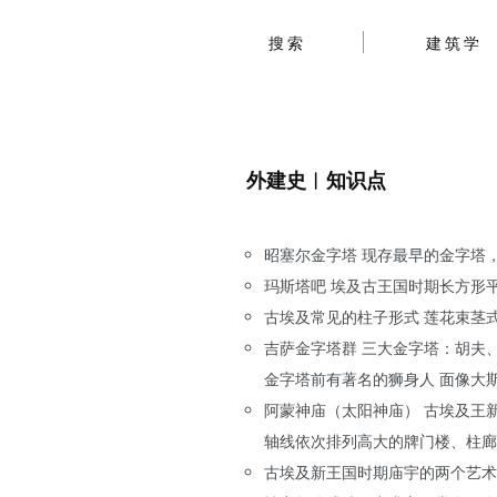
搜索
建筑学
外建史︱知识点
昭塞尔金字塔 现存最早的金字塔
玛斯塔吧 埃及古王国时期长方形
古埃及常见的柱子形式 莲花束茎
吉萨金字塔群 三大金字塔：胡夫
金字塔前有著名的狮身人 面像大
阿蒙神庙（太阳神庙） 古埃及王
轴线依次排列高大的牌门楼、柱廊
古埃及新王国时期庙宇的两个艺术