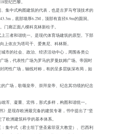
18世纪巴黎。
间、集中式构图建筑的代表，也是古罗马穹顶技术的
.3m，底部墙厚6.2M，顶部有直径8.9m的圆洞。
。门廊正面八棵科克林新柱子。
式上三者和谐统一。是现代体育场建筑的原型。下部
向上依次为塔司干、爱奥尼、科林斯。
是城市的社会、政治、经济活动中心，周围各类公
广场，代表性广场为罗马的罗曼奴姆广场。帝国时
封闭性广场，轴线对称，有的呈多层纵深布局，如
大的广场，歌颂皇帝、崇拜皇帝、纪念其功绩的纪念
格雄浑、凝重、宏伟，形式多样，构图和谐统一。
建筑十书》是现存欧洲最完备的建筑专著，书中提出了“坚
定了欧洲建筑科学的基本体系。
三：集中式（君士坦丁堡圣索菲亚大教堂）、巴西利