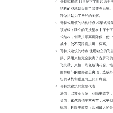
哥特式建筑 11世纪下半叶起源于
结构的成就是采用了骨架券系统。
种做法是为了圣经的图解。
哥特式建筑的结构特点 框架式骨
顶减轻；独立的飞扶壁在中厅十字
式结构，侧廊拱顶高度降低，使中
减小，使不同跨度拱可一样高。
哥特式建筑的特点 使用独立的飞
拱、采用束柱完全脱离了古罗马的
飞扶壁、束柱、彩色玻璃花窗、墙
部和细节的顶部都是尖顶，造成外
坛的动势和垂直向上的升腾感。
哥特式建筑的主要代表
法国：巴黎圣母院，亚眠主教堂，
英国：索尔兹伯里主教堂，水平划
德国：科隆主教堂（欧洲最大的哥特