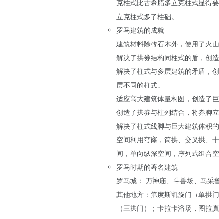
克柱式比古希腊多立克柱式显得要
立克柱式多了柱础。
罗马建筑的成就
建筑材料除砖石木外，使用了火山
解决了拱券结构同柱式的盾，创造
解决了柱式与多层建筑的矛盾，创
层不同的柱式。
适应高大建筑体量构图，创造了巨
创造了拱券与柱列结合，将券脚立
解决了柱式线脚与巨大建筑体积的
空间利用穹窿，筒拱、交叉拱、十
间，单向纵深空间，序列式组合空
罗马时期的著名建筑
罗马城： 万神庙、斗兽场、马采
其他地方：第度斯凯旋门（单拱门
（三拱门）；卡拉卡浴场，图拉真