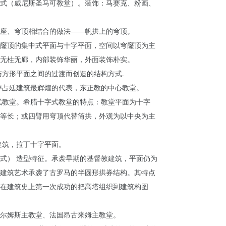
式（威尼斯圣马可教堂）。装饰：马赛克、粉画、
座、穹顶相结合的做法——帆拱上的穹顶。
窿顶的集中式平面与十字平面，空间以穹窿顶为主
无柱无廊，内部装饰华丽，外面装饰朴实。
与方形平面之间的过渡而创造的结构方式.
拜占廷建筑最辉煌的代表，东正教的中心教堂。
式教堂。希腊十字式教堂的特点：教堂平面为十字
等长；或四臂用穹顶代替筒拱，外观为以中央为主
建筑，拉丁十字平面。
式） 造型特征。承袭早期的基督教建筑，平面仍为
建筑艺术承袭了古罗马的半圆形拱券结构。其特点
在建筑史上第一次成功的把高塔组织到建筑构图
尔姆斯主教堂、法国昂古来姆主教堂。