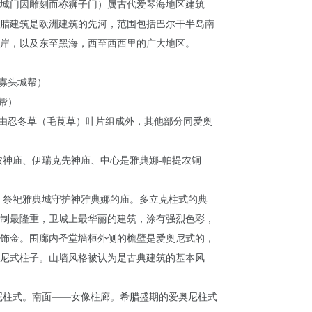
城门因雕刻而称狮子门）属古代爱琴海地区建筑
腊建筑是欧洲建筑的先河，范围包括巴尔干半岛南
岸，以及东至黑海，西至西西里的广大地区。
带寡头城帮）
帮）
头由忍冬草（毛茛草）叶片组成外，其他部分同爱奥
农神庙、伊瑞克先神庙、中心是雅典娜-帕提农铜
，祭祀雅典城守护神雅典娜的庙。多立克柱式的典
制最隆重，卫城上最华丽的建筑，涂有强烈色彩，
饰金。围廊内圣堂墙桓外侧的檐壁是爱奥尼式的，
尼式柱子。山墙风格被认为是古典建筑的基本风
尼柱式。南面——女像柱廊。希腊盛期的爱奥尼柱式