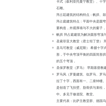
卡式（叙利亚托曼宁教堂）、十字
石雕。
拜占廷建筑的结构特点：帆拱、鼓
拜占庭建筑特点：平面中央是圆穹
要构造，外观厚墙与不大的窗子，
帆拱 拜占庭建筑为解决圆形穹顶
圣索菲亚大教堂（君士坦丁堡） 
圣马可教堂（威尼斯） 希腊十字
形，于中央穹顶平衡的四面筒形拱
的五个穹顶，
圣保罗教堂（罗马） 早期基督教
罗马风（罗曼建筑、似罗马、罗马
拉丁十字，西面有一、二座钟楼。
是创造了飞扶壁、肋骨拱与束柱，
中。多见于修道院、教堂。
主要代表：比萨主教堂群、德国乌