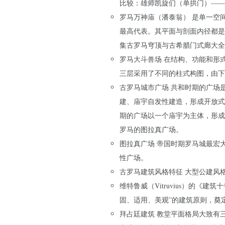
比较：雄师凯旋们（单拱门）——
罗马万神庙（潘泰翁） 是单一空
最高代表。其平面与剖面内径都是43
集古罗马穹顶与古希腊门式廊大全
罗马大斗兽场 在结构、功能和形
三层采用了不同的柱式构图，由下
古罗马城市广场 共和时期的广场
建、庙宇自发性建造，形成开放式
期的广场以一个庙宇为主体，形成
罗马的图拉真广场。
图拉真广场 帝国时期罗马城最宏
性广场。
古罗马建筑风格特征 大型公建风
维特鲁威（Vitruvius）的《
固、适用、美观”的建筑原则，奠
拜占廷建筑 教堂平面格局大致有