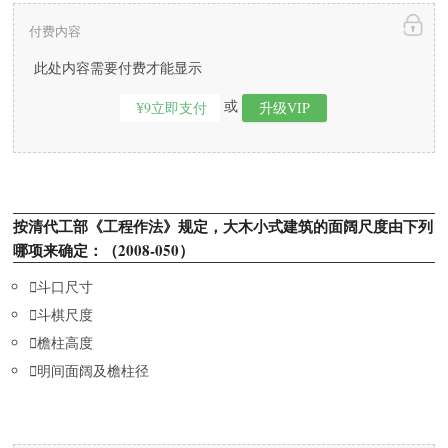
付费内容
此处内容需要付费才能显示
或
¥9立即支付
升级VIP
按清代工部《工程作法》规定，大木小式建筑的面阔尺度由下列
哪项来确定：（2008-050）

斗口尺寸

斗棋尺度

檐柱高度

明间面阔及檐柱径