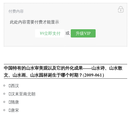
付费内容
此处内容需要付费才能显示
或
¥9立即支付
升级VIP
中国特有的山水审美观以及它的外化成果——山水诗、山水散
文、山水画、山水园林诞生于哪个时期？(2009-061）

西汉

汉末至南北朝

隋唐

唐宋