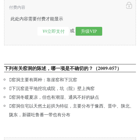
付费内容
此处内容需要付费才能显示
或
¥9立即支付
升级VIP
下列有关窑洞的陈述，哪一项是不确切的？（2009-057）

窑洞主要有两种：靠崖窑和下沉窑

下沉窑是平地挖坑成院，坑（院）壁上掏窑

窑洞冬暖夏凉，但也有潮湿、通风不好的缺点

窑洞住宅以天然土起拱为特征，主要分布于豫西、晋中、陕北、
陇东，新疆吐鲁番一带也有分布