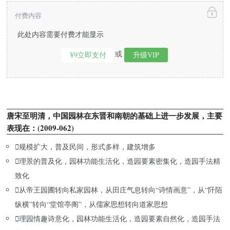
付费内容
此处内容需要付费才能显示
或
¥9立即支付
升级VIP
唐宋至明清，中国园林在东晋和南朝的基础上进一步发展，主要
表现在：(2009-062)

规模扩大，普及民间，形式多样，建筑增多

理景的普及化，园林功能生活化，造园要素密集化，造园手法精
致化

从帝王园圃转向私家园林，从田庄气息转向“诗情画意”，从“阡陌
纵横”转向“堂馆亭阁”，从儒家思想转向道家思想

理园情趣诗意化，园林功能生活化，造园要素自然化，造园手法