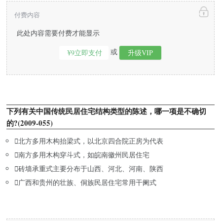
付费内容
此处内容需要付费才能显示
或
¥9立即支付
升级VIP
下列有关中国传统民居住宅结构类型的陈述，哪一项是不确切
的?(2009-055)

北方多用木构抬梁式，以北京四合院正房为代表

南方多用木构穿斗式，如皖南徽州民居住宅

砖墙承重式主要分布于山西、河北、河南、陕西

广西和贵州的壮族、侗族民居住宅常用干阑式