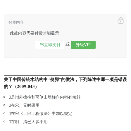
付费内容
此处内容需要付费才能显示
或
¥9立即支付
升级VIP
关于中国传统木结构中“侧脚”的做法，下列陈述中哪一项是错误
的？（2009-043）

是指外檐柱和两侧山墙柱向内稍有倾斜

在宋、元时采用

在宋《工部工程做法》中加以规定

在明、清已大多不用