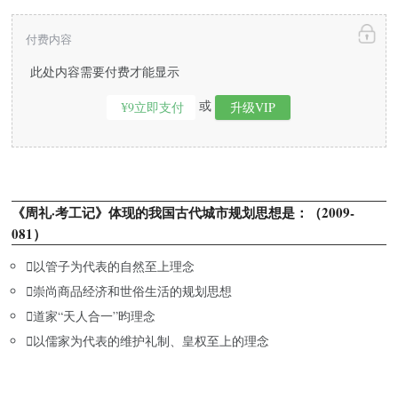
付费内容
此处内容需要付费才能显示
或
¥9立即支付
升级VIP
《周礼·考工记》体现的我国古代城市规划思想是：（2009-
081）

以管子为代表的自然至上理念

崇尚商品经济和世俗生活的规划思想

道家“天人合一”昀理念

以儒家为代表的维护礼制、皇权至上的理念